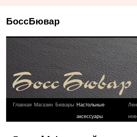
БоссБювар
Перейти
Главная
Магазин
Бювары
Настольные
Лен
к
аксессуары
нов
содержимому