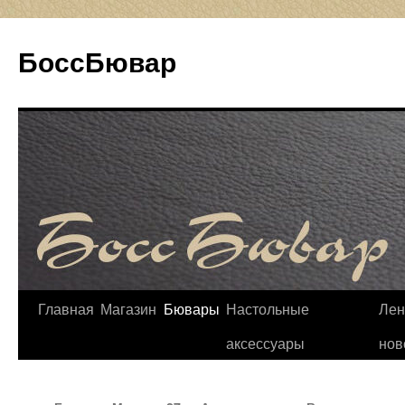
БоссБювар
Перейти
Главная
Магазин
Бювары
Настольные
Лен
к
аксессуары
нов
содержимому