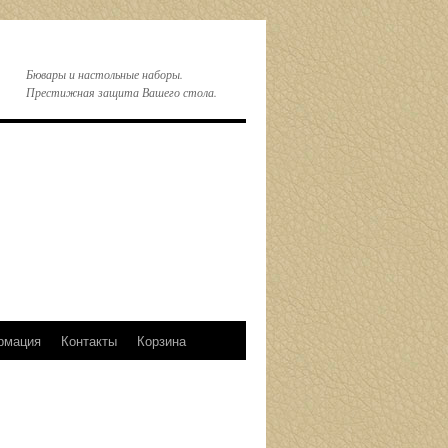
Бювары и настольные наборы.
Престижная защита Вашего стола.
рмация
Контакты
Корзина