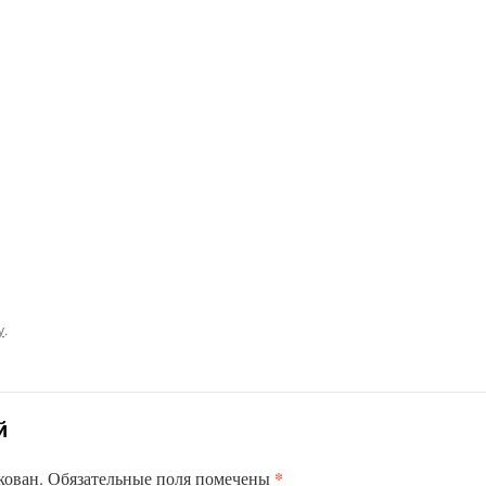
у
.
й
*
кован.
Обязательные поля помечены